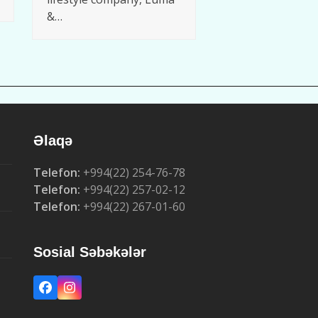
&…
Əlaqə
Telefon:
+994(22) 254-76-78
Telefon:
+994(22) 257-02-12
Telefon:
+994(22) 267-01-60
Sosial Səbəkələr
Facebook
Instagram