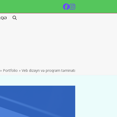
Facebook
Instagram
AQƏ
»
Portfolio
»
Veb dizayn və proqram təminatı