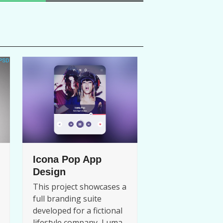
Icona Pop App
Design
This project showcases a
full branding suite
developed for a fictional
lifestyle company, Luma