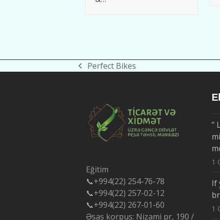
Perfect Bikes
previous
post:
E
” 
mi
m
1 
Eğitim
📞+994(22) 254-76-78
If
📞+994(22) 257-02-12
b
📞+994(22) 267-01-60
1 
Əsas korpus: Nizami pr, 190 /