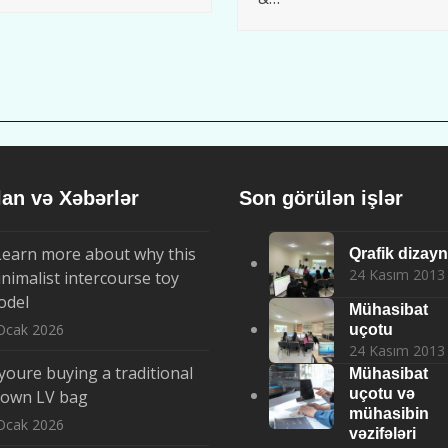
lan və Xəbərlər
Son görülən işlər
Learn more about why this
Qrafik dizayn
24 Kasım 2013
nimalist intercourse toy
odel
Mühasibat
Ocak 2026
uçotu
24 Kasım 2013
 youre buying a traditional
Mühasibat
uçotu və
rown LV bag
mühasibin
Ocak 2026
vəzifələri