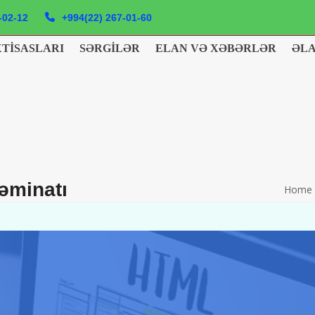
-02-12
+994(22) 267-01-60
XTISASLARI
SƏRGILƏR
ELAN VƏ XƏBƏRLƏR
ƏL
əminatı
Home