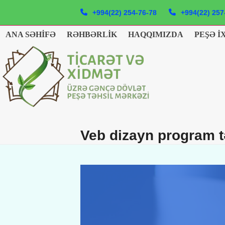
Skip
+994(22) 254-76-78
+994(22) 257
to
content
ANA SƏHIFƏ
RƏHBƏRLIK
HAQQIMIZDA
PEŞƏ İ
Veb dizayn program t