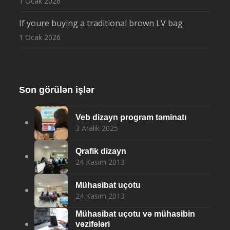
1 Ocak 2026
If youre buying a traditional brown LV bag
1 Ocak 2026
Son görülən işlər
Veb dizayn program təminatı
3 Aralık 2025
Qrafik dizayn
24 Kasım 2013
Mühasibat uçotu
24 Kasım 2013
Mühasibat uçotu və mühasibin
vəzifələri