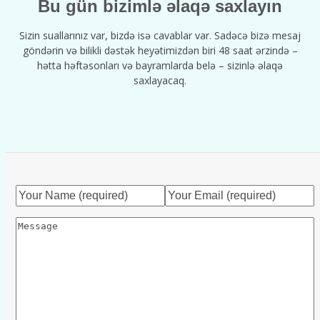
Bu gün bizimlə əlaqə saxlayın
Sizin suallarınız var, bizdə isə cavablar var. Sadəcə bizə mesaj
göndərin və bilikli dəstək heyətimizdən biri 48 saat ərzində –
hətta həftəsonları və bayramlarda belə – sizinlə əlaqə
saxlayacaq.
Your
Your
Name
Email
Message
(required)
(required)