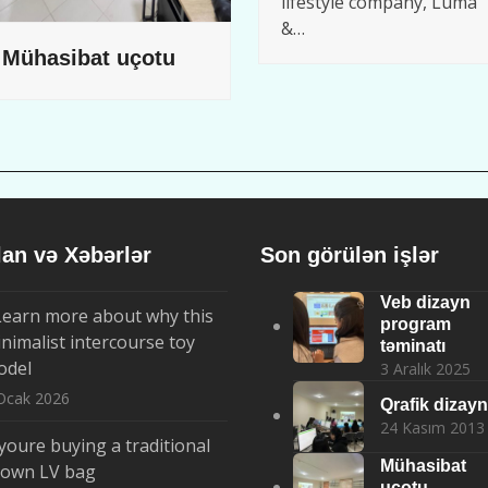
lifestyle company, Luma
&…
Mühasibat uçotu
lan və Xəbərlər
Son görülən işlər
Veb dizayn
Learn more about why this
program
nimalist intercourse toy
təminatı
odel
3 Aralık 2025
Ocak 2026
Qrafik dizayn
24 Kasım 2013
 youre buying a traditional
Mühasibat
rown LV bag
uçotu