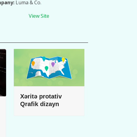
pany:
Luma & Co.
View Site
Xəritə protativ
Qrafik dizayn