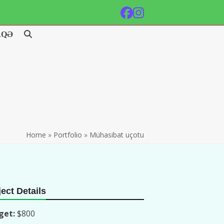
Facebook
Instagram
AQƏ
Home
»
Portfolio
»
Mühasibat uçotu
ect Details
get:
$800