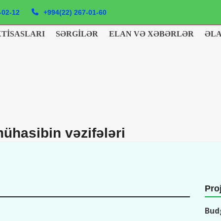
-02-12
+994(22) 267-01-60
XTISASLARI
SƏRGILƏR
ELAN VƏ XƏBƏRLƏR
ƏL
ühasibin vəzifələri
Proj
Bud