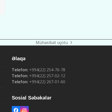
Mühasibat uçotu
next
post:
Əlaqə
Telefon:
+994(22) 254-76-78
Telefon:
+994(22) 257-02-12
Telefon:
+994(22) 267-01-60
Sosial Səbəkələr