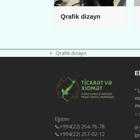
Qrafik dizayn
Qrafik dizayn
previous
post:
E
” 
mi
m
1 
Eğitim
📞+994(22) 254-76-78
If
📞+994(22) 257-02-12
b