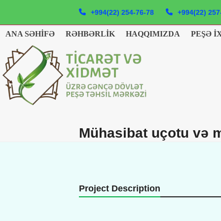
Skip
+994(22) 254-76-78
+994(22) 257
to
content
ANA SƏHIFƏ
RƏHBƏRLIK
HAQQIMIZDA
PEŞƏ İ
Mühasibat uçotu və m
Project Description