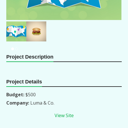
1
/2
Project Description
Project Details
Budget:
$500
Company:
Luma & Co.
View Site