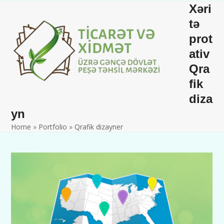
Skip
Open
Close
Xəri
to
mobile
mobile
tə
content
prot
menu
menu
ativ
Qra
fik
diza
yn
Home
»
Portfolio
»
Qrafik dizayner