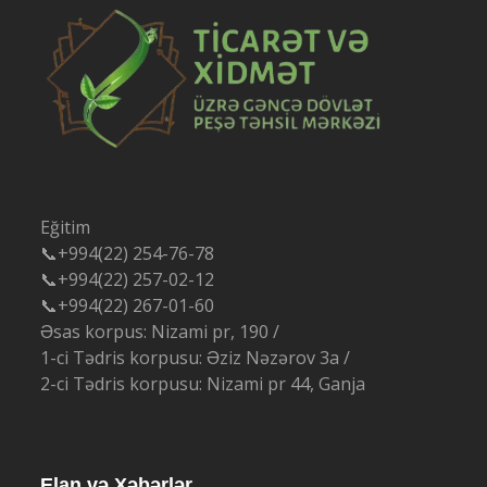
Eğitim
📞+994(22) 254-76-78
📞+994(22) 257-02-12
📞+994(22) 267-01-60
Əsas korpus: Nizami pr, 190 /
1-ci Tədris korpusu: Əziz Nəzərov 3a /
2-ci Tədris korpusu: Nizami pr 44, Ganja
Elan və Xəbərlər