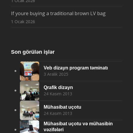
1 Ocak 2026
If youre buying a traditional brown LV bag
1 Ocak 2026
Son görülən işlər
Veb dizayn program təminatı
3 Aralık 2025
Qrafik dizayn
24 Kasım 2013
Mühasibat uçotu
24 Kasım 2013
Mühasibat uçotu və mühasibin
vəzifələri