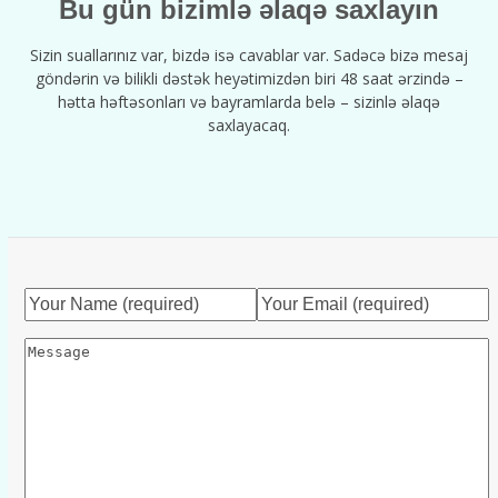
Bu gün bizimlə əlaqə saxlayın
Sizin suallarınız var, bizdə isə cavablar var. Sadəcə bizə mesaj
göndərin və bilikli dəstək heyətimizdən biri 48 saat ərzində –
hətta həftəsonları və bayramlarda belə – sizinlə əlaqə
saxlayacaq.
Your
Your
Name
Email
Message
(required)
(required)