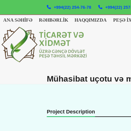
Skip
+994(22) 254-76-78
+994(22) 257
to
content
ANA SƏHIFƏ
RƏHBƏRLIK
HAQQIMIZDA
PEŞƏ İ
Mühasibat uçotu və m
Project Description