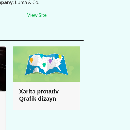
pany:
Luma & Co.
View Site
Xəritə protativ
Qrafik dizayn