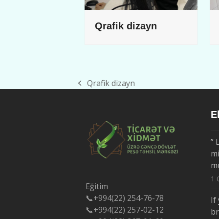
Qrafik dizayn
Qrafik dizayn
previous
post:
E
” 
mi
m
1 
Eğitim
📞+994(22) 254-76-78
If
📞+994(22) 257-02-12
b