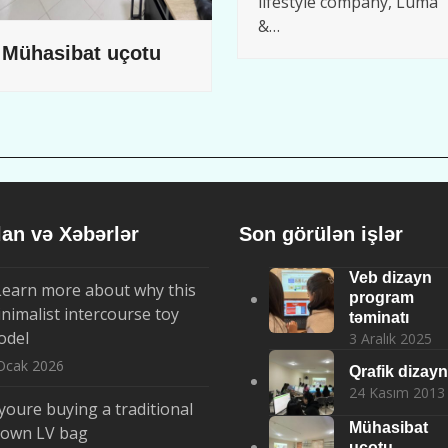
lifestyle company, Luma
&…
Mühasibat uçotu
lan və Xəbərlər
Son görülən işlər
Veb dizayn
Learn more about why this
program
nimalist intercourse toy
təminatı
odel
3 Aralık 2025
Ocak 2026
Qrafik dizayn
24 Kasım 2013
 youre buying a traditional
Mühasibat
rown LV bag
uçotu