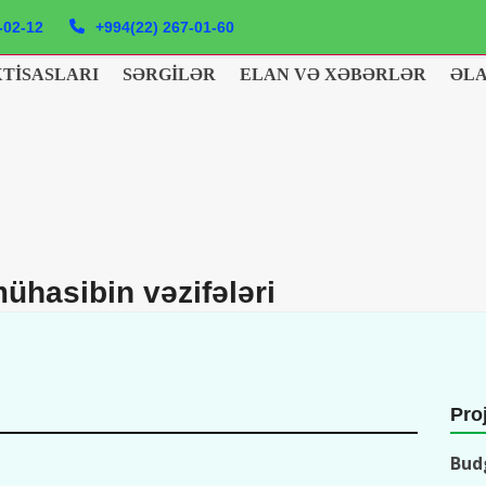
-02-12
+994(22) 267-01-60
XTISASLARI
SƏRGILƏR
ELAN VƏ XƏBƏRLƏR
ƏL
ühasibin vəzifələri
Proj
Bud