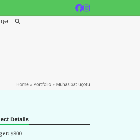
Facebook
Instagram
AQƏ
Home
»
Portfolio
»
Mühasibat uçotu
ect Details
get:
$800