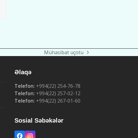
Mühasibat uçotu
next
post:
Əlaqə
Telefon:
+994(22) 254-76-78
Telefon:
+994(22) 257-02-12
Telefon:
+994(22) 267-01-60
Sosial Səbəkələr