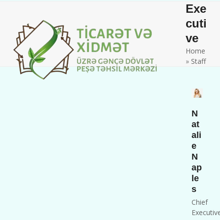
Skip
Open
Close
Exe
to
mobile
mobile
cuti
content
ve
menu
menu
Home
»
Staff
N
at
ali
e
N
ap
le
s
Chief
Executiv