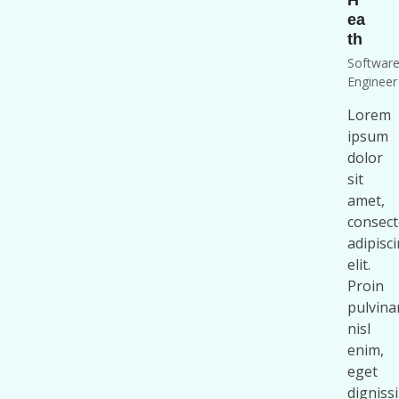
H
ea
th
Softwar
Engineer
Lorem
ipsum
dolor
sit
amet,
consect
adipisc
elit.
Proin
pulvina
nisl
enim,
eget
digniss