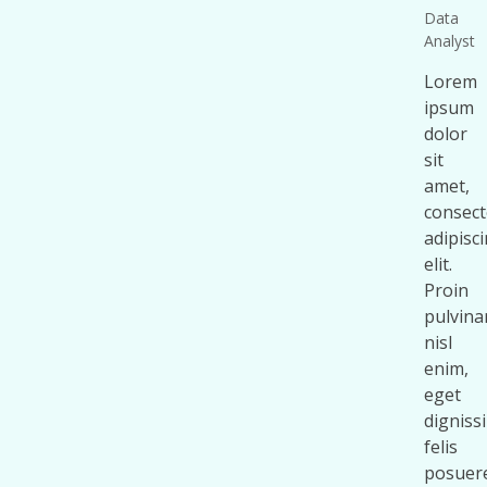
Data
Analyst
Lorem
ipsum
dolor
sit
amet,
consect
adipisc
elit.
Proin
pulvina
nisl
enim,
eget
digniss
felis
posuer