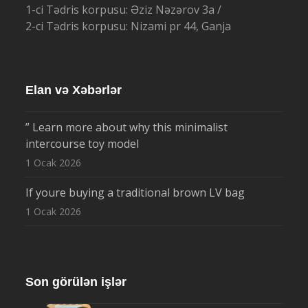
1-ci Tədris korpusu: Əziz Nəzərov 3a /
2-ci Tədris korpusu: Nizami pr 44, Ganja
Elan və Xəbərlər
” Learn more about why this minimalist
intercourse toy model
1 Ocak 2026
If youre buying a traditional brown LV bag
1 Ocak 2026
Son görülən işlər