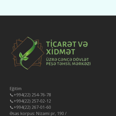
Eğitim
📞+994(22) 254-76-78
📞+994(22) 257-02-12
📞+994(22) 267-01-60
Əsas korpus: Nizami pr, 190 /