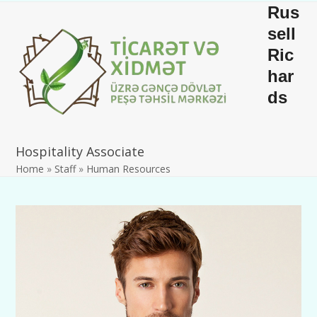
Skip
Open
Close
Rus
to
mobile
mobile
sell
content
Ric
menu
menu
har
ds
Hospitality Associate
Home
»
Staff
»
Human Resources