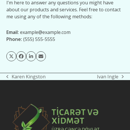
I’m here to answer any questions you might have
about our products and services. Feel free to contact
me using any of the following methods:
Email:
example@example.com
Phone:
(555) 555-5555
Twitter
Facebook
LinkedIn
Email
Karen Kingston
Ivan Ingle
previous
next
post:
post: