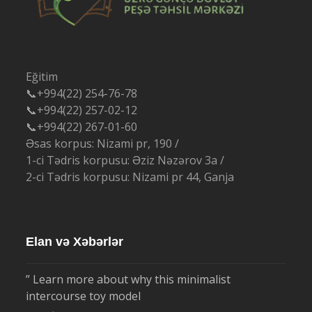
Eğitim
📞+994(22) 254-76-78
📞+994(22) 257-02-12
📞+994(22) 267-01-60
Əsas korpus: Nizami pr, 190 /
1-ci Tədris korpusu: Əziz Nəzərov 3a /
2-ci Tədris korpusu: Nizami pr 44, Ganja
Elan və Xəbərlər
” Learn more about why this minimalist
intercourse toy model