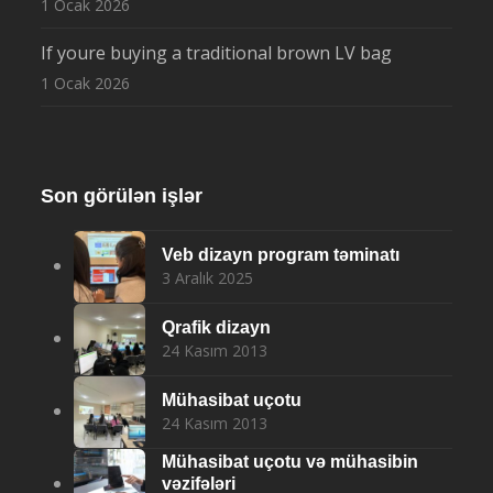
1 Ocak 2026
If youre buying a traditional brown LV bag
1 Ocak 2026
Son görülən işlər
Veb dizayn program təminatı
3 Aralık 2025
Qrafik dizayn
24 Kasım 2013
Mühasibat uçotu
24 Kasım 2013
Mühasibat uçotu və mühasibin
vəzifələri