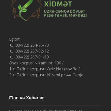
Eğitim
📞+994(22) 254-76-78
📞+994(22) 257-02-12
📞+994(22) 267-01-60
Əsas korpus: Nizami pr, 190 /
1-ci Tədris korpusu: Əziz Nəzərov 3a /
2-ci Tədris korpusu: Nizami pr 44, Ganja
Elan və Xəbərlər