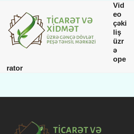
Skip
Open
Close
Vid
to
mobile
mobile
eo
content
çəki
menu
menu
liş
üzr
ə
ope
rator