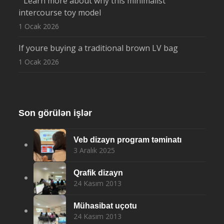
” Learn more about why this minimalist
intercourse toy model
1 Ocak 2026
If youre buying a traditional brown LV bag
1 Ocak 2026
Son görülən işlər
Veb dizayn program təminatı
3 Aralık 2025
Qrafik dizayn
24 Kasım 2013
Mühasibat uçotu
24 Kasım 2013