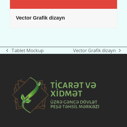
Vector Grafik dizayn
Tablet Mockup
Vector Grafik dizayn
previous
next
post:
post: