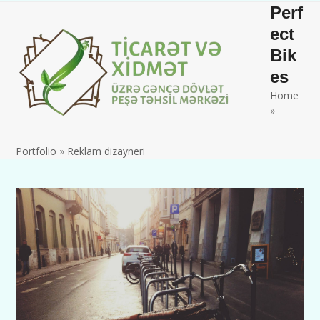
Skip
Open
Close
Perf
to
mobile
mobile
ect
content
Bik
menu
menu
es
Home
»
Portfolio
»
Reklam dizayneri