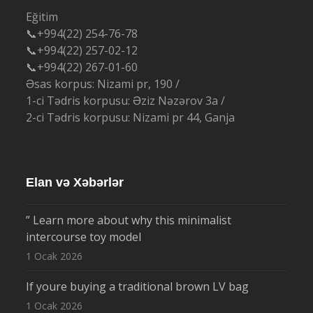
Eğitim
📞+994(22) 254-76-78
📞+994(22) 257-02-12
📞+994(22) 267-01-60
Əsas korpus: Nizami pr, 190 /
1-ci Tədris korpusu: Əziz Nəzərov 3a /
2-ci Tədris korpusu: Nizami pr 44, Ganja
Elan və Xəbərlər
” Learn more about why this minimalist
intercourse toy model
1 Ocak 2026
If youre buying a traditional brown LV bag
1 Ocak 2026