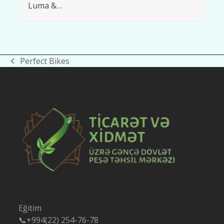
Luma &…
Perfect Bikes
previous
post:
Eğitim
📞+994(22) 254-76-78