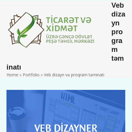
Skip
Open
Close
Veb
to
mobile
mobile
diza
content
yn
menu
menu
pro
gra
m
təm
inatı
Home
»
Portfolio
»
Veb dizayn və proqram təminatı