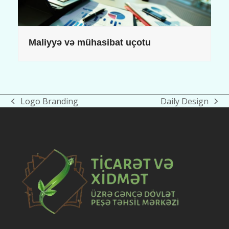
Maliyyə və mühasibat uçotu
Logo Branding
Daily Design
previous
next
post:
post: