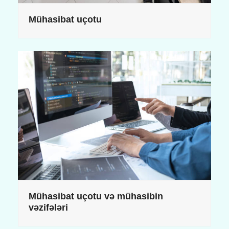
Mühasibat uçotu
Mühasibat uçotu və mühasibin
vəzifələri