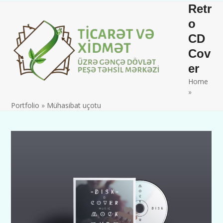
Skip
Open
Close
Retr
to
mobile
mobile
o
content
CD
menu
menu
Cov
er
Home
»
Portfolio
»
Mühasibat uçotu