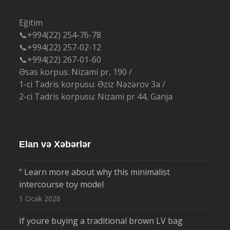
Eğitim
📞+994(22) 254-76-78
📞+994(22) 257-02-12
📞+994(22) 267-01-60
Əsas korpus: Nizami pr, 190 /
1-ci Tədris korpusu: Əziz Nəzərov 3a /
2-ci Tədris korpusu: Nizami pr 44, Ganja
Elan və Xəbərlər
” Learn more about why this minimalist
intercourse toy model
1 Ocak 2026
If youre buying a traditional brown LV bag